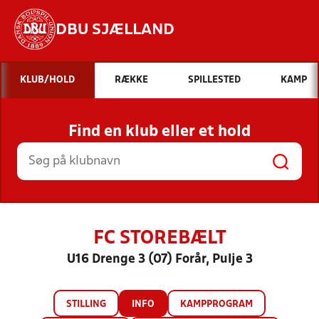
DBU SJÆLLAND
Hvad vil du søge efter?
KLUB/HOLD
RÆKKE
SPILLESTED
KAMP
INDHOLD OG NYHEDER
Find en klub eller et hold
STILLINGER, RESULTATER, KLUBBER OG
HOLD
FC STOREBÆLT
U16 Drenge 3 (07) Forår, Pulje 3
STILLING
INFO
KAMPPROGRAM