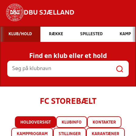
DBU SJÆLLAND
Hvad vil du søge efter?
KLUB/HOLD
RÆKKE
SPILLESTED
KAMP
INDHOLD OG NYHEDER
Find en klub eller et hold
STILLINGER, RESULTATER, KLUBBER OG
HOLD
FC STOREBÆLT
HOLDOVERSIGT
KLUBINFO
KONTAKTER
KAMPPROGRAM
STILLINGER
KARANTÆNER