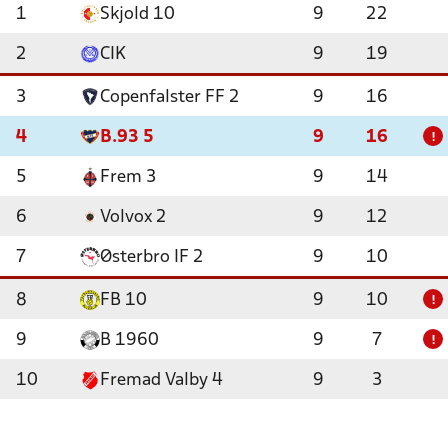
1
Skjold 10
9
22
2
CIK
9
19
3
Copenfalster FF 2
9
16
4
B.93 5
9
16
!
5
Frem 3
9
14
6
Volvox 2
9
12
7
Østerbro IF 2
9
10
8
FB 10
9
10
!
9
B 1960
9
7
!
10
Fremad Valby 4
9
3