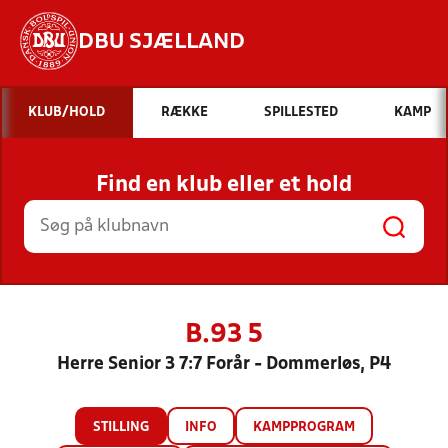
DBU SJÆLLAND
Hvad vil du søge efter?
KLUB/HOLD
RÆKKE
SPILLESTED
KAMP
INDHOLD OG NYHEDER
Find en klub eller et hold
STILLINGER, RESULTATER, KLUBBER OG
HOLD
B.93 5
Herre Senior 3 7:7 Forår - Dommerløs, P4
STILLING
INFO
KAMPPROGRAM