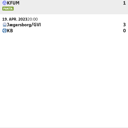
KFUM
1
19. APR. 2023
20:00
Jægersborg/GVI
3
KB
0