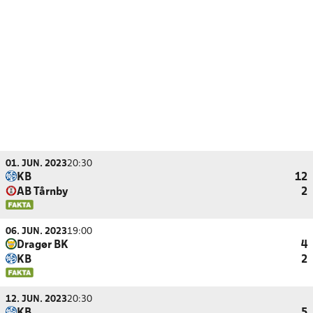
01. JUN. 2023
20:30
KB
12
AB Tårnby
2
06. JUN. 2023
19:00
Dragør BK
4
KB
2
12. JUN. 2023
20:30