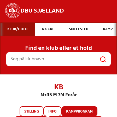
DBU SJÆLLAND
Hvad vil du søge efter?
KLUB/HOLD
RÆKKE
SPILLESTED
KAMP
INDHOLD OG NYHEDER
Find en klub eller et hold
STILLINGER, RESULTATER, KLUBBER OG
HOLD
KB
M+45 M 7M Forår
STILLING
INFO
KAMPPROGRAM