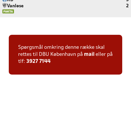
KB
5
Vanløse
2
Spørgsmål omkring denne række skal
rettes til DBU København på
mail
eller på
tlf:
3927 7144