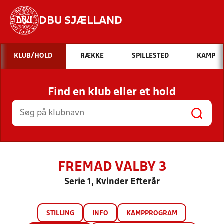
DBU SJÆLLAND
Hvad vil du søge efter?
KLUB/HOLD
RÆKKE
SPILLESTED
KAMP
INDHOLD OG NYHEDER
Find en klub eller et hold
STILLINGER, RESULTATER, KLUBBER OG
HOLD
FREMAD VALBY 3
Serie 1, Kvinder Efterår
STILLING
INFO
KAMPPROGRAM