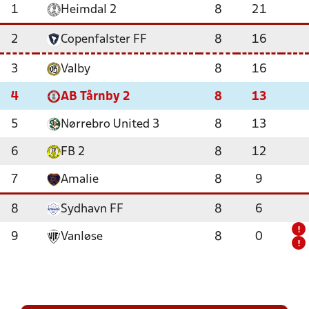
1
Heimdal 2
8
21
2
Copenfalster FF
8
16
3
Valby
8
16
4
AB Tårnby 2
8
13
5
Nørrebro United 3
8
13
6
FB 2
8
12
7
Amalie
8
9
8
Sydhavn FF
8
6
!
9
Vanløse
8
0
!