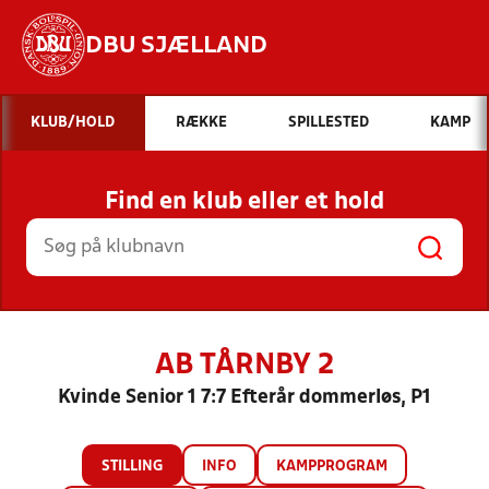
DBU SJÆLLAND
Hvad vil du søge efter?
KLUB/HOLD
RÆKKE
SPILLESTED
KAMP
INDHOLD OG NYHEDER
Find en klub eller et hold
STILLINGER, RESULTATER, KLUBBER OG
HOLD
AB TÅRNBY 2
Kvinde Senior 1 7:7 Efterår dommerløs, P1
STILLING
INFO
KAMPPROGRAM