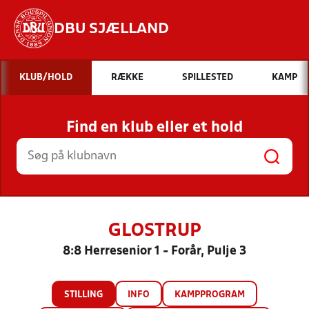
DBU SJÆLLAND
Hvad vil du søge efter?
KLUB/HOLD
RÆKKE
SPILLESTED
KAMP
INDHOLD OG NYHEDER
Find en klub eller et hold
STILLINGER, RESULTATER, KLUBBER OG
HOLD
GLOSTRUP
8:8 Herresenior 1 - Forår, Pulje 3
STILLING
INFO
KAMPPROGRAM