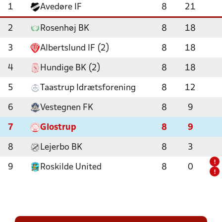
1
Avedøre IF
8
21
2
Rosenhøj BK
8
18
3
Albertslund IF (2)
8
18
4
Hundige BK (2)
8
18
5
Taastrup Idrætsforening
8
12
6
Vestegnen FK
8
9
7
Glostrup
8
9
8
Lejerbo BK
8
3
!
9
Roskilde United
8
0
!