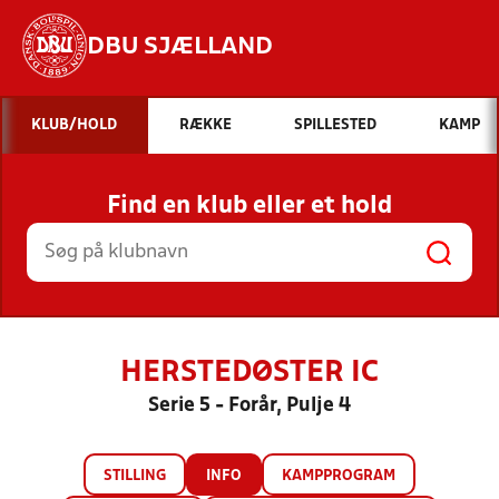
DBU SJÆLLAND
Hvad vil du søge efter?
KLUB/HOLD
RÆKKE
SPILLESTED
KAMP
INDHOLD OG NYHEDER
Find en klub eller et hold
STILLINGER, RESULTATER, KLUBBER OG
HOLD
HERSTEDØSTER IC
Serie 5 - Forår, Pulje 4
STILLING
INFO
KAMPPROGRAM