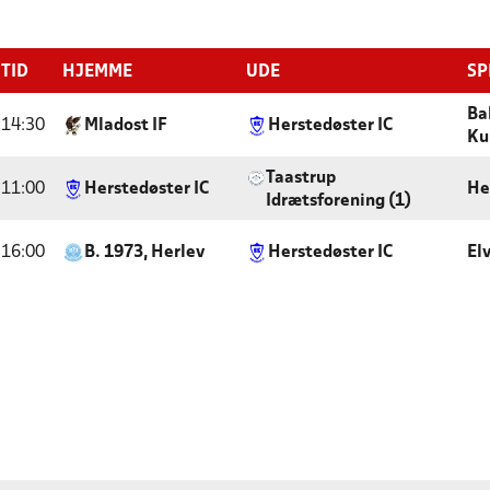
TID
HJEMME
UDE
SP
Ba
14:30
Mladost IF
Herstedøster IC
Ku
Taastrup
11:00
Herstedøster IC
He
Idrætsforening (1)
16:00
B. 1973, Herlev
Herstedøster IC
El