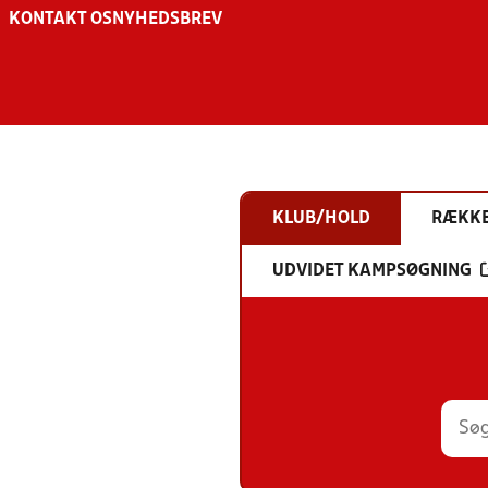
KONTAKT OS
NYHEDSBREV
KLUB/HOLD
RÆKK
UDVIDET KAMPSØGNING