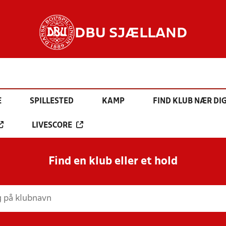
DBU SJÆLLAND
E
SPILLESTED
KAMP
FIND KLUB NÆR DI
LIVESCORE
Find en klub eller et hold