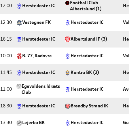
Football Club
12:00
Herstedøster IC
He
Albertslund (1)
12:30
Vestegnen FK
Herstedøster IC
Va
16:15
Herstedøster IC
Albertslund IF (3)
He
10:00
B. 77, Rødovre
Herstedøster IC
Va
11:45
Herstedøster IC
Kontra BK (2)
He
Egevoldens Idræts
11:00
Herstedøster IC
Av
Club
18:30
Herstedøster IC
Brøndby Strand IK
He
13:30
Lejerbo BK
Herstedøster IC
Gu