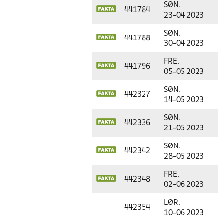
SØN.
441784
23-04 2023
SØN.
441788
30-04 2023
FRE.
441796
05-05 2023
SØN.
442327
14-05 2023
SØN.
442336
21-05 2023
SØN.
442342
28-05 2023
FRE.
442348
02-06 2023
LØR.
442354
10-06 2023