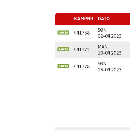
KAMPNR
DATO
SØN.
441758
02-04 2023
MAN.
441772
10-04 2023
SØN.
441778
16-04 2023