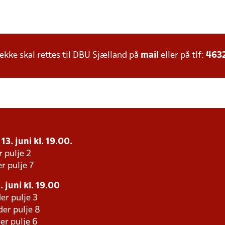
ke skal rettes til DBU Sjælland på
mail
eller på tlf:
463
13. juni kl. 19.00.
r pulje 2
r pulje 7
 juni kl. 19.00
er pulje 3
er pulje 8
er pulje 6