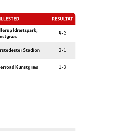
ILLESTED
RESULTAT
llerup Idrætspark,
4
-
2
nstgræs
rstedøster Stadion
2
-
1
verroad Kunstgræs
1
-
3