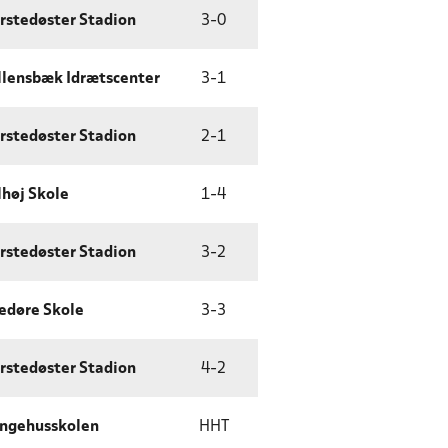
rstedøster Stadion
3
-
0
llensbæk Idrætscenter
3
-
1
rstedøster Stadion
2
-
1
lhøj Skole
1
-
4
rstedøster Stadion
3
-
2
edøre Skole
3
-
3
rstedøster Stadion
4
-
2
ngehusskolen
HHT