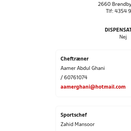
2660 Brøndby
Tlf: 4354 
DISPENSA
Nej
Cheftræner
Aamer Abdul Ghani
/ 60761074
aamerghani@hotmail.com
Sportschef
Zahid Mansoor