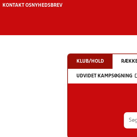
KONTAKT OS
NYHEDSBREV
KLUB/HOLD
RÆKK
UDVIDET KAMPSØGNING