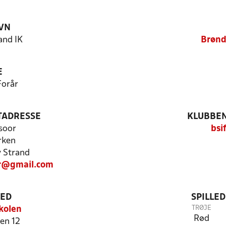
VN
and IK
Brønd
E
Forår
TADRESSE
KLUBBEN
soor
bsi
rken
 Strand
or@gmail.com
TED
SPILLE
TRØJE
kolen
Rød
en 12