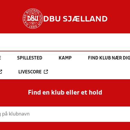
DBU SJÆLLAND
E
SPILLESTED
KAMP
FIND KLUB NÆR DI
LIVESCORE
Find en klub eller et hold