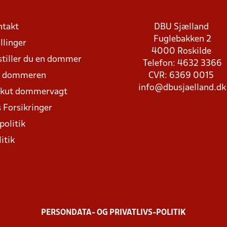
ntakt
DBU Sjælland
Fuglebakken 2
llinger
4000 Roskilde
stiller du en dommer
Telefon: 4632 3366
d dommeren
CVR: 6369 0015
info@dbusjaelland.dk
Akut dommervagt
 Forsikringer
politik
itik
PERSONDATA- OG PRIVATLIVS-POLITIK