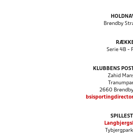
HOLDNA
Brøndby Str
RÆKK
Serie 4B - 
KLUBBENS POS
Zahid Man
Tranumpa
2660 Brøndby
bsisportingdirect
SPILLES
Langbjergs
Tybjergpark