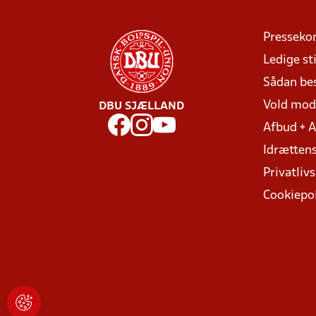
Presseko
Ledige sti
Sådan be
Vold mo
DBU SJÆLLAND
Afbud + 
Idrættens
Privatlivs
Cookiepol