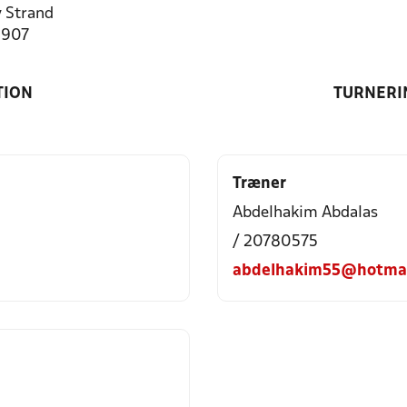
 Strand
9907
TION
TURNERI
Træner
Abdelhakim Abdalas
/ 20780575
abdelhakim55@hotmai