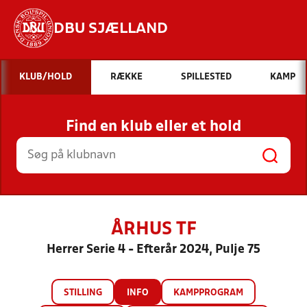
DBU SJÆLLAND
Hvad vil du søge efter?
KLUB/HOLD
RÆKKE
SPILLESTED
KAMP
INDHOLD OG NYHEDER
Find en klub eller et hold
STILLINGER, RESULTATER, KLUBBER OG
HOLD
ÅRHUS TF
Herrer Serie 4 - Efterår 2024, Pulje 75
STILLING
INFO
KAMPPROGRAM