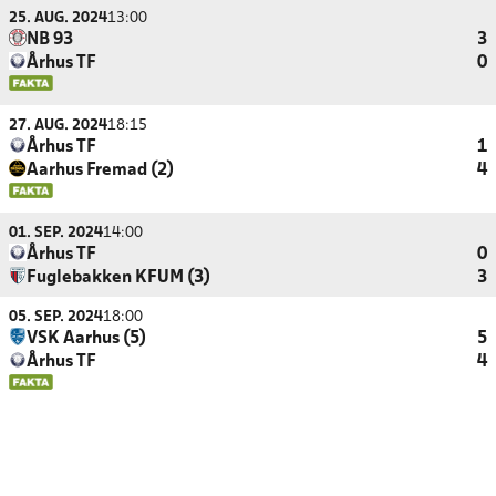
25. AUG. 2024
13:00
NB 93
3
Århus TF
0
27. AUG. 2024
18:15
Århus TF
1
Aarhus Fremad (2)
4
01. SEP. 2024
14:00
Århus TF
0
Fuglebakken KFUM (3)
3
05. SEP. 2024
18:00
VSK Aarhus (5)
5
Århus TF
4