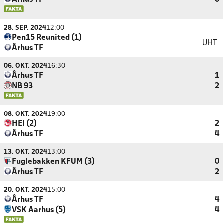
Århus TF
0
28. SEP. 2024
12:00
Pen15 Reunited (1)
UHT
Århus TF
06. OKT. 2024
16:30
Århus TF
1
NB 93
2
08. OKT. 2024
19:00
HEI (2)
2
Århus TF
4
13. OKT. 2024
13:00
Fuglebakken KFUM (3)
0
Århus TF
2
20. OKT. 2024
15:00
Århus TF
4
VSK Aarhus (5)
4