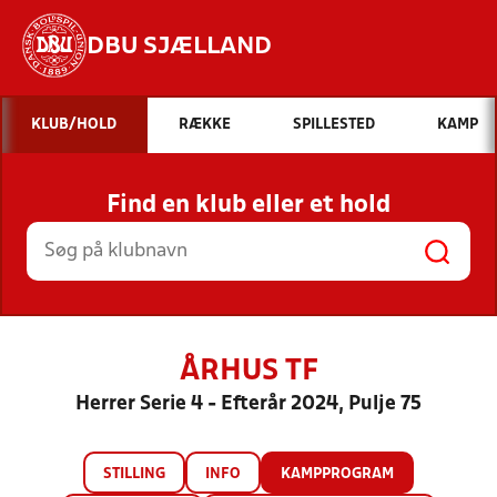
DBU SJÆLLAND
Hvad vil du søge efter?
KLUB/HOLD
RÆKKE
SPILLESTED
KAMP
INDHOLD OG NYHEDER
Find en klub eller et hold
STILLINGER, RESULTATER, KLUBBER OG
HOLD
ÅRHUS TF
Herrer Serie 4 - Efterår 2024, Pulje 75
STILLING
INFO
KAMPPROGRAM