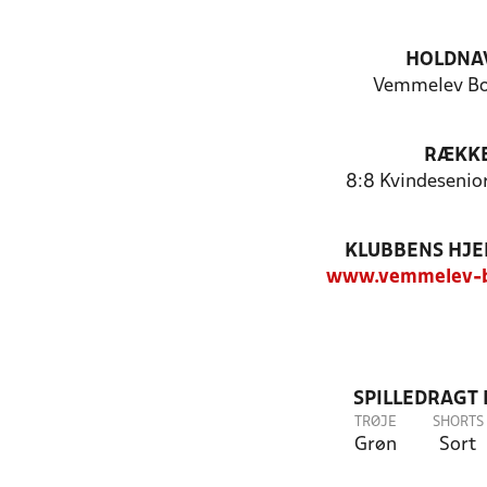
HOLDNA
Vemmelev Bo
RÆKK
8:8 Kvindesenior
KLUBBENS HJ
www.vemmelev-b
SPILLEDRAGT
TRØJE
SHORTS
Grøn
Sort