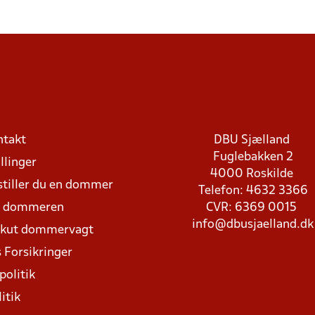
ntakt
DBU Sjælland
Fuglebakken 2
llinger
4000 Roskilde
stiller du en dommer
Telefon: 4632 3366
d dommeren
CVR: 6369 0015
info@dbusjaelland.dk
Akut dommervagt
 Forsikringer
politik
itik