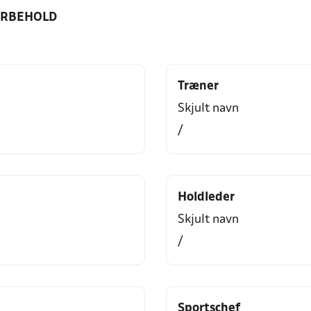
ORBEHOLD
Træner
Skjult navn
/
Holdleder
Skjult navn
/
Sportschef