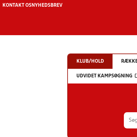
KONTAKT OS
NYHEDSBREV
KLUB/HOLD
RÆKK
UDVIDET KAMPSØGNING