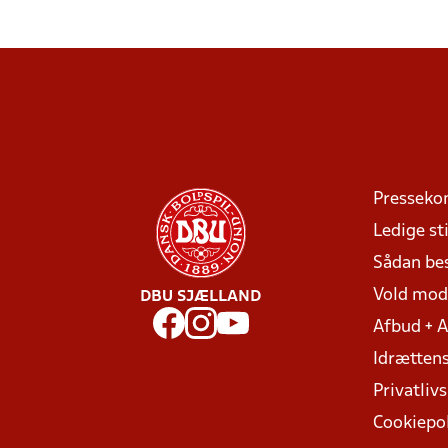
Presseko
Ledige sti
Sådan be
Vold mo
DBU SJÆLLAND
Afbud + 
Idrættens
Privatlivs
Cookiepol