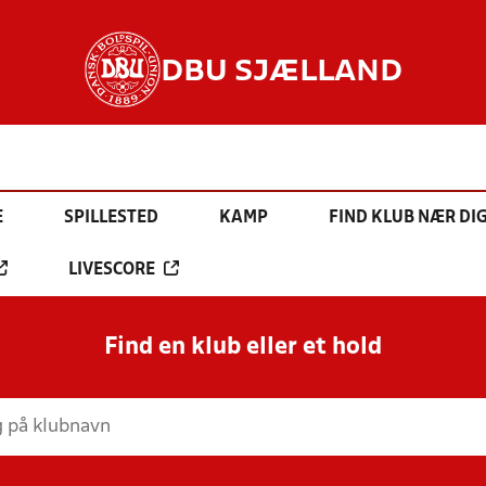
DBU SJÆLLAND
E
SPILLESTED
KAMP
FIND KLUB NÆR DI
LIVESCORE
Find en klub eller et hold