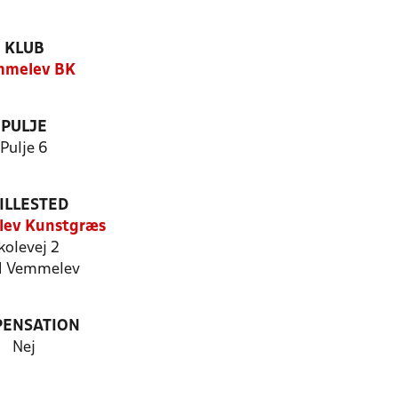
KLUB
mmelev BK
PULJE
Pulje 6
ILLESTED
ev Kunstgræs
kolevej 2
1 Vemmelev
PENSATION
Nej