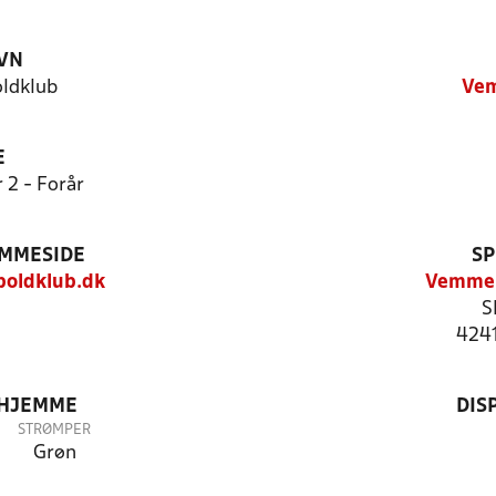
VN
ldklub
Ve
E
 2 - Forår
EMMESIDE
SP
oldklub.dk
Vemmel
S
424
 HJEMME
DIS
STRØMPER
Grøn