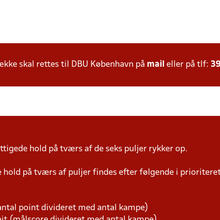
kke skal rettes til DBU København på
mail
eller på tlf:
39
tigede hold på tværs af de seks puljer rykker op.
hold på tværs af puljer findes efter følgende i prioriter
ntal point divideret med antal kampe)
t (målscore divideret med antal kampe)