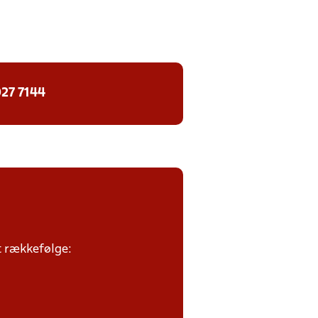
27 7144
et rækkefølge: