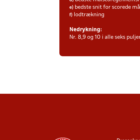
d)
bedste snit for scorede må
e)
lodtrækning
f)
Nedrykning:
Nr. 8,9 og 10 i alle seks pulj