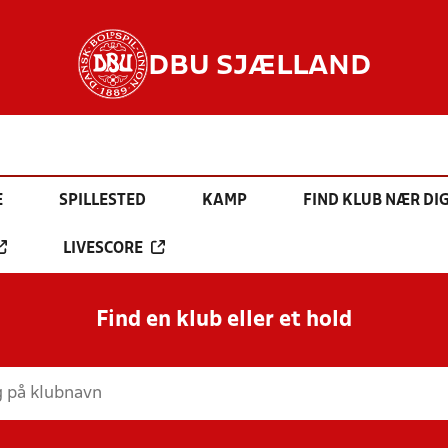
DBU SJÆLLAND
E
SPILLESTED
KAMP
FIND KLUB NÆR DI
LIVESCORE
Find en klub eller et hold