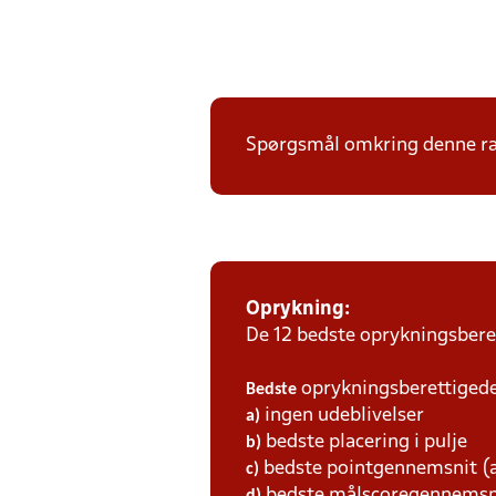
Spørgsmål omkring denne ræ
Oprykning:
De 12 bedste oprykningsberet
oprykningsberettigede 
Bedste
ingen udeblivelser
a)
bedste placering i pulje
b)
bedste pointgennemsnit (a
c)
bedste målscoregennemsni