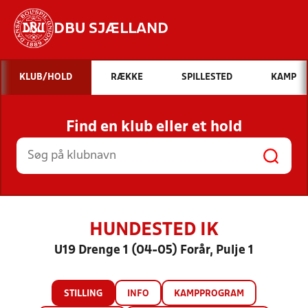
DBU SJÆLLAND
Hvad vil du søge efter?
KLUB/HOLD
RÆKKE
SPILLESTED
KAMP
INDHOLD OG NYHEDER
Find en klub eller et hold
STILLINGER, RESULTATER, KLUBBER OG
HOLD
HUNDESTED IK
U19 Drenge 1 (04-05) Forår, Pulje 1
STILLING
INFO
KAMPPROGRAM