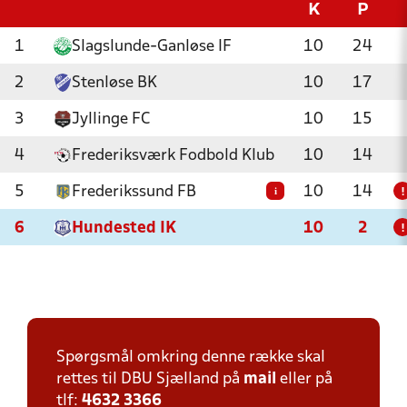
K
P
1
Slagslunde-Ganløse IF
10
24
2
Stenløse BK
10
17
3
Jyllinge FC
10
15
4
Frederiksværk Fodbold Klub
10
14
5
Frederikssund FB
10
14
i
!
6
Hundested IK
10
2
!
Spørgsmål omkring denne række skal
rettes til DBU Sjælland på
mail
eller på
tlf:
4632 3366