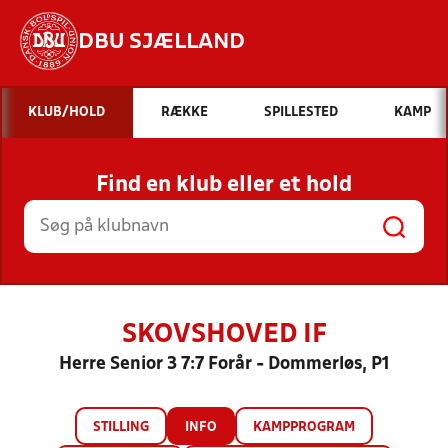
DBU SJÆLLAND
Hvad vil du søge efter?
KLUB/HOLD
RÆKKE
SPILLESTED
KAMP
INDHOLD OG NYHEDER
Find en klub eller et hold
STILLINGER, RESULTATER, KLUBBER OG
HOLD
SKOVSHOVED IF
Herre Senior 3 7:7 Forår - Dommerløs, P1
STILLING
INFO
KAMPPROGRAM