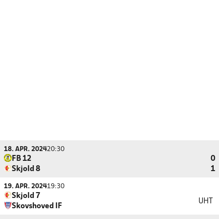
18. APR. 2024
20:30
FB 12
0
Skjold 8
1
19. APR. 2024
19:30
Skjold 7
UHT
Skovshoved IF