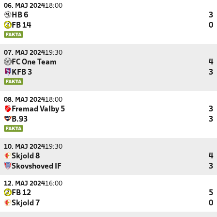
06. MAJ 2024
18:00
HB 6
3
FB 14
0
07. MAJ 2024
19:30
FC One Team
4
KFB 3
3
08. MAJ 2024
18:00
Fremad Valby 5
3
B.93
3
10. MAJ 2024
19:30
Skjold 8
4
Skovshoved IF
3
12. MAJ 2024
16:00
FB 12
5
Skjold 7
0