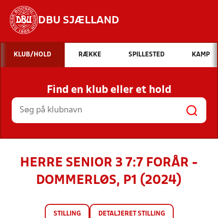
DBU SJÆLLAND
Hvad vil du søge efter?
KLUB/HOLD
RÆKKE
SPILLESTED
KAMP
INDHOLD OG NYHEDER
Find en klub eller et hold
STILLINGER, RESULTATER, KLUBBER OG
HOLD
HERRE SENIOR 3 7:7 FORÅR -
DOMMERLØS, P1 (2024)
STILLING
DETALJERET STILLING