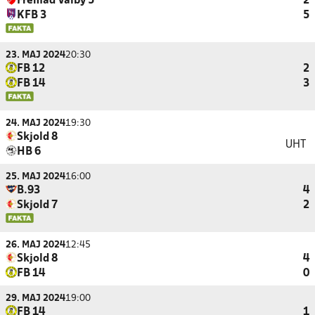
Fremad Valby 5
2
KFB 3
5
23. MAJ 2024
20:30
FB 12
2
FB 14
3
24. MAJ 2024
19:30
Skjold 8
UHT
HB 6
25. MAJ 2024
16:00
B.93
4
Skjold 7
2
26. MAJ 2024
12:45
Skjold 8
4
FB 14
0
29. MAJ 2024
19:00
FB 14
1