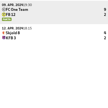
09. APR. 2024
19:30
FC One Team
9
FB 12
2
12. APR. 2024
18:15
Skjold 8
4
KFB 3
2