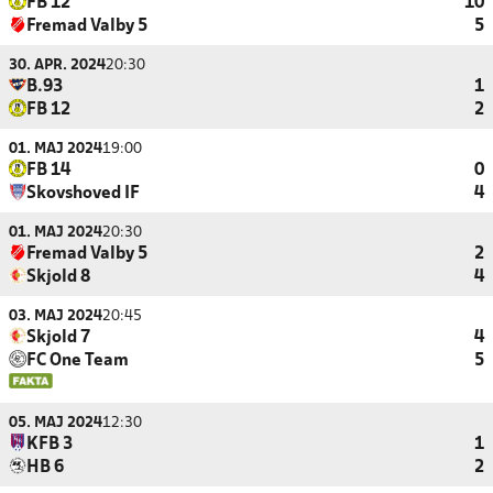
FB 12
10
Fremad Valby 5
5
30. APR. 2024
20:30
B.93
1
FB 12
2
01. MAJ 2024
19:00
FB 14
0
Skovshoved IF
4
01. MAJ 2024
20:30
Fremad Valby 5
2
Skjold 8
4
03. MAJ 2024
20:45
Skjold 7
4
FC One Team
5
05. MAJ 2024
12:30
KFB 3
1
HB 6
2