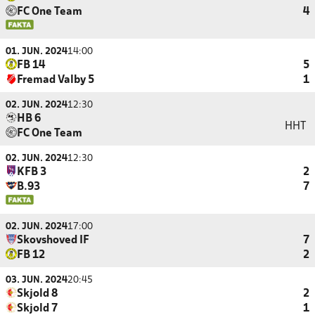
FC One Team
4
01. JUN. 2024
14:00
FB 14
5
Fremad Valby 5
1
02. JUN. 2024
12:30
HB 6
HHT
FC One Team
02. JUN. 2024
12:30
KFB 3
2
B.93
7
02. JUN. 2024
17:00
Skovshoved IF
7
FB 12
2
03. JUN. 2024
20:45
Skjold 8
2
Skjold 7
1