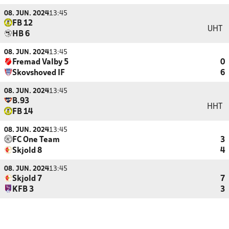
08. JUN. 2024
13:45
FB 12
UHT
HB 6
08. JUN. 2024
13:45
Fremad Valby 5
0
Skovshoved IF
6
08. JUN. 2024
13:45
B.93
HHT
FB 14
08. JUN. 2024
13:45
FC One Team
3
Skjold 8
4
08. JUN. 2024
13:45
Skjold 7
7
KFB 3
3