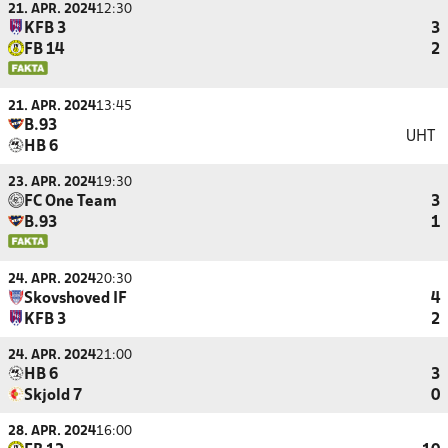
21. APR. 2024
12:30
KFB 3
3
FB 14
2
21. APR. 2024
13:45
B.93
UHT
HB 6
23. APR. 2024
19:30
FC One Team
3
B.93
1
24. APR. 2024
20:30
Skovshoved IF
4
KFB 3
2
24. APR. 2024
21:00
HB 6
3
Skjold 7
0
28. APR. 2024
16:00