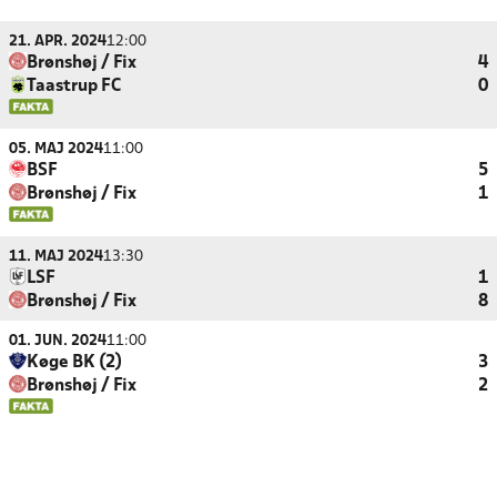
21. APR. 2024
12:00
Brønshøj / Fix
4
Taastrup FC
0
05. MAJ 2024
11:00
BSF
5
Brønshøj / Fix
1
11. MAJ 2024
13:30
LSF
1
Brønshøj / Fix
8
01. JUN. 2024
11:00
Køge BK (2)
3
Brønshøj / Fix
2