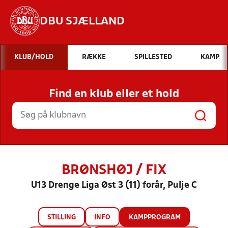
DBU SJÆLLAND
Hvad vil du søge efter?
KLUB/HOLD
RÆKKE
SPILLESTED
KAMP
INDHOLD OG NYHEDER
Find en klub eller et hold
STILLINGER, RESULTATER, KLUBBER OG
HOLD
BRØNSHØJ / FIX
U13 Drenge Liga Øst 3 (11) forår, Pulje C
STILLING
INFO
KAMPPROGRAM