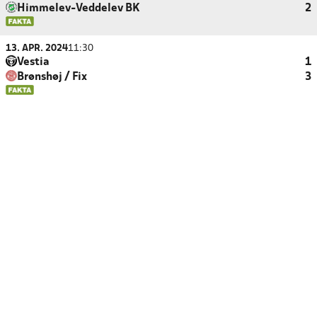
Himmelev-Veddelev BK
2
13. APR. 2024
11:30
Vestia
1
Brønshøj / Fix
3