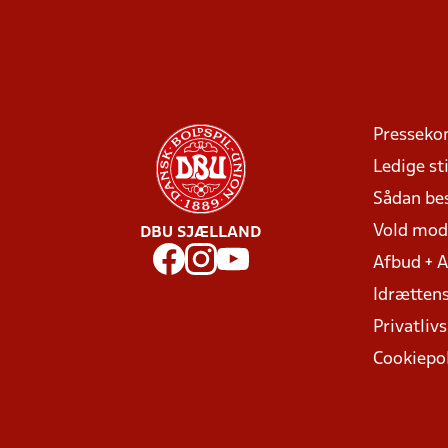
Presseko
Ledige sti
Sådan be
Vold mo
DBU SJÆLLAND
Afbud + 
Idrættens
Privatlivs
Cookiepol