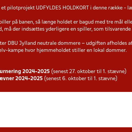
 et pilotprojekt UDFYLDES HOLDKORT i denne række - l
piller på banen, så længe holdet er bagud med tre mål ell
 må der indsættes yderligere en spiller, som tilsvarende
er DBU Jylland neutrale dommere – udgiften afholdes 
v-kampe hvor hjemmeholdet stiller en lokal dommer.
dturnering 2024-2025
(senest 27. oktober til 1. stævne)
stævner 2024-2025
(senest 6. oktober til 1. stævne)