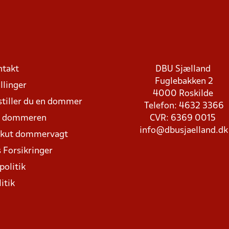
ntakt
DBU Sjælland
Fuglebakken 2
llinger
4000 Roskilde
stiller du en dommer
Telefon: 4632 3366
d dommeren
CVR: 6369 0015
info@dbusjaelland.dk
Akut dommervagt
 Forsikringer
politik
itik