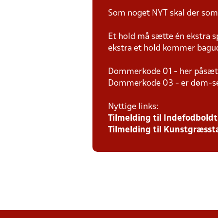
Som noget NYT skal der som
Et hold må sætte én ekstra s
ekstra et hold kommer bagud,
Dommerkode 01 - her påsætt
Dommerkode 03 - er døm-sel
Nyttige links:
T
ilmelding til Indefodbol
Tilmelding til Kunstgræs