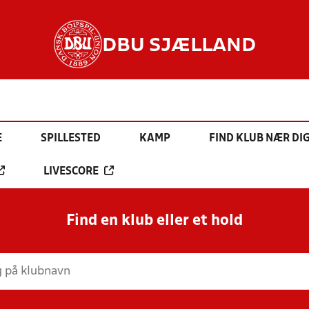
DBU SJÆLLAND
E
SPILLESTED
KAMP
FIND KLUB NÆR DI
LIVESCORE
Find en klub eller et hold