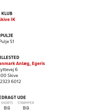
KLUB
Skive IK
PULJE
Pulje 51
ILLESTED
anmark Anlæg, Egeris
yttevej 6
00 Skive
: 2323 6012
LEDRAGT UDE
SHORTS
STRØMPER
Blå
Blå