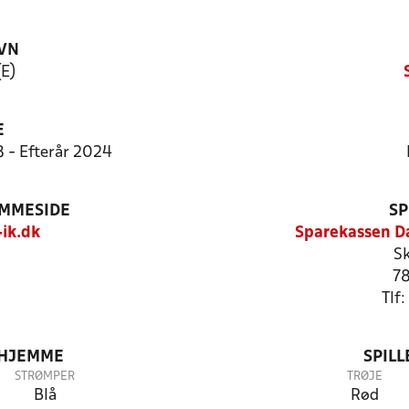
VN
(E)
E
8 - Efterår 2024
EMMESIDE
SP
ik.dk
Sparekassen D
Sk
78
Tlf
 HJEMME
SPIL
STRØMPER
TRØJE
Blå
Rød