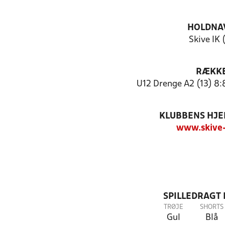
HOLDNA
Skive IK 
RÆKK
U12 Drenge A2 (13) 8:
KLUBBENS HJ
www.skive-
SPILLEDRAGT
TRØJE
SHORTS
Gul
Blå