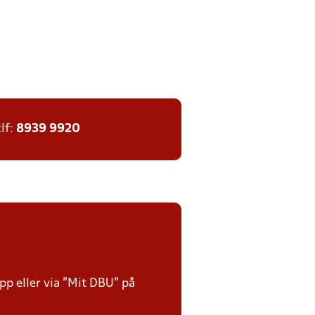
tlf:
8939 9920
p eller via ”Mit DBU” på