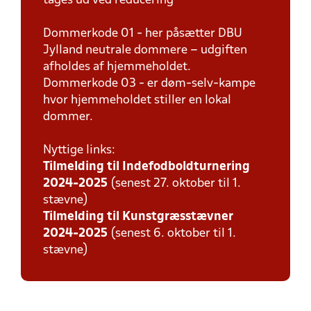
tages ud ved reducering
Dommerkode 01 - her påsætter DBU
Jylland neutrale dommere – udgiften
afholdes af hjemmeholdet.
Dommerkode 03 - er døm-selv-kampe
hvor hjemmeholdet stiller en lokal
dommer.
Nyttige links:
T
ilmelding til Indefodboldturnering
2024-2025
(senest 27. oktober til 1.
stævne)
Tilmelding til Kunstgræsstævner
2024-2025
(senest 6. oktober til 1.
stævne)