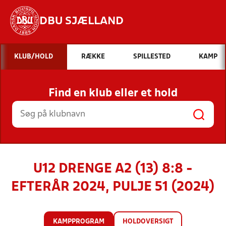
DBU SJÆLLAND
Hvad vil du søge efter?
KLUB/HOLD
RÆKKE
SPILLESTED
KAMP
INDHOLD OG NYHEDER
Find en klub eller et hold
STILLINGER, RESULTATER, KLUBBER OG
HOLD
U12 DRENGE A2 (13) 8:8 -
EFTERÅR 2024, PULJE 51 (2024)
KAMPPROGRAM
HOLDOVERSIGT