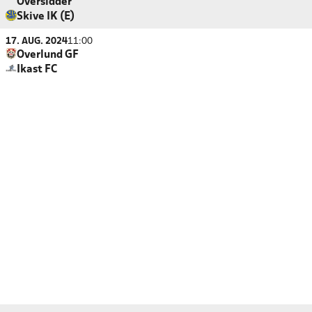
Oversidder
Skive IK (E)
17. AUG. 2024
11:00
Overlund GF
Ikast FC