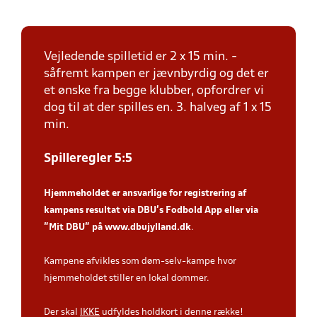
Vejledende spilletid er 2 x 15 min. -
såfremt kampen er jævnbyrdig og det er
et ønske fra begge klubber, opfordrer vi
dog til at der spilles en. 3. halveg af 1 x 15
min.
Spilleregler 5:5
Hjemmeholdet er ansvarlige for registrering af
kampens resultat via DBU’s Fodbold App
eller via
”Mit DBU” på
www.dbujylland.dk
.
Kampene afvikles som døm-selv-kampe hvor
hjemmeholdet stiller en lokal dommer.
Der skal
IKKE
udfyldes holdkort i denne række!