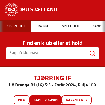
DBU SJÆLLAND
Hvad vil du søge efter?
KLUB/HOLD
RÆKKE
SPILLESTED
KAMP
INDHOLD OG NYHEDER
Find en klub eller et hold
STILLINGER, RESULTATER, KLUBBER OG
HOLD
TJØRRING IF
U8 Drenge B1 (16) 5:5 - Forår 2024, Pulje 109
INFO
KAMPPROGRAM
KARANTÆNER