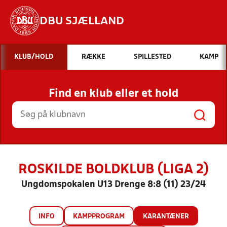
DBU SJÆLLAND
Hvad vil du søge efter?
KLUB/HOLD
RÆKKE
SPILLESTED
KAMP
INDHOLD OG NYHEDER
Find en klub eller et hold
STILLINGER, RESULTATER, KLUBBER OG
HOLD
ROSKILDE BOLDKLUB (LIGA 2)
Ungdomspokalen U13 Drenge 8:8 (11) 23/24
INFO
KAMPPROGRAM
KARANTÆNER