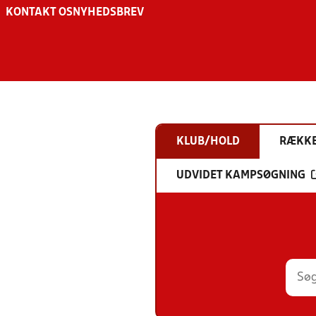
KONTAKT OS
NYHEDSBREV
KLUB/HOLD
RÆKK
UDVIDET KAMPSØGNING