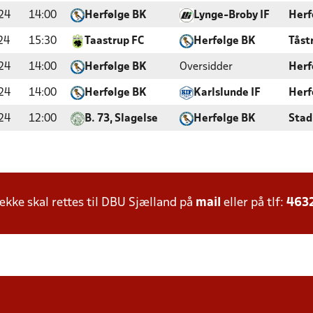
24
14:00
Herfølge BK
Lynge-Broby IF
Herf
24
15:30
Taastrup FC
Herfølge BK
Tåst
24
14:00
Herfølge BK
Oversidder
Herf
24
14:00
Herfølge BK
Karlslunde IF
Herf
24
12:00
B. 73, Slagelse
Herfølge BK
Stad
ke skal rettes til DBU Sjælland på
mail
eller på tlf:
463