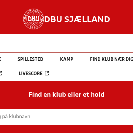
DBU SJÆLLAND
E
SPILLESTED
KAMP
FIND KLUB NÆR DI
LIVESCORE
Find en klub eller et hold