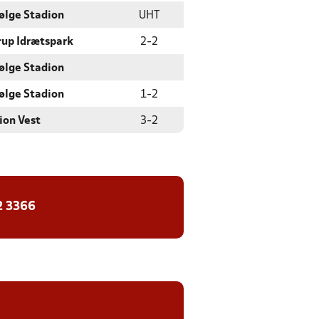
ølge Stadion
UHT
rup Idrætspark
2
-
2
ølge Stadion
ølge Stadion
1
-
2
ion Vest
3
-
2
2 3366