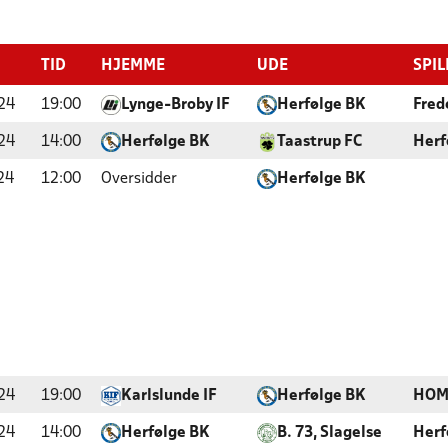
TID
HJEMME
UDE
SPIL
24
19:00
Lynge-Broby IF
Herfølge BK
Fred
24
14:00
Herfølge BK
Taastrup FC
Herf
24
12:00
Oversidder
Herfølge BK
24
19:00
Karlslunde IF
Herfølge BK
HOM
24
14:00
Herfølge BK
B. 73, Slagelse
Herf