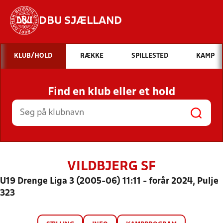
DBU SJÆLLAND
Hvad vil du søge efter?
KLUB/HOLD
RÆKKE
SPILLESTED
KAMP
INDHOLD OG NYHEDER
Find en klub eller et hold
STILLINGER, RESULTATER, KLUBBER OG
HOLD
VILDBJERG SF
U19 Drenge Liga 3 (2005-06) 11:11 - forår 2024, Pulje
323