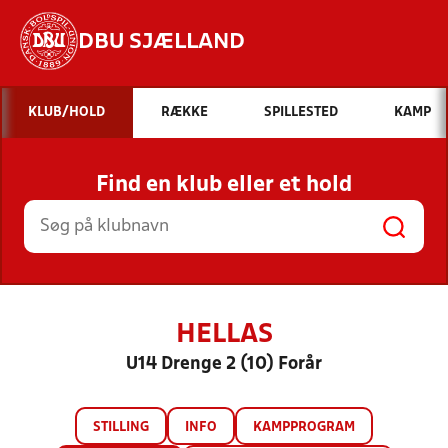
DBU SJÆLLAND
Hvad vil du søge efter?
KLUB/HOLD
RÆKKE
SPILLESTED
KAMP
INDHOLD OG NYHEDER
Find en klub eller et hold
STILLINGER, RESULTATER, KLUBBER OG
HOLD
HELLAS
U14 Drenge 2 (10) Forår
STILLING
INFO
KAMPPROGRAM