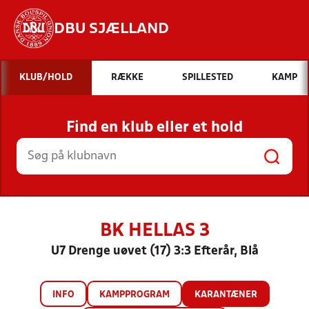
DBU SJÆLLAND
Hvad vil du søge efter?
KLUB/HOLD
RÆKKE
SPILLESTED
KAMP
INDHOLD OG NYHEDER
Find en klub eller et hold
STILLINGER, RESULTATER, KLUBBER OG
HOLD
BK HELLAS 3
U7 Drenge uøvet (17) 3:3 Efterår, Blå
INFO
KAMPPROGRAM
KARANTÆNER