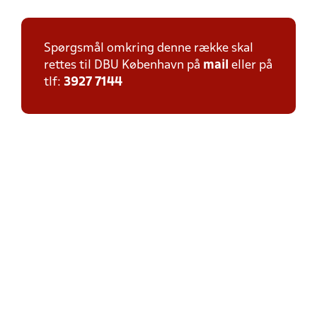
Spørgsmål omkring denne række skal
rettes til DBU København på
mail
eller på
tlf:
3927 7144