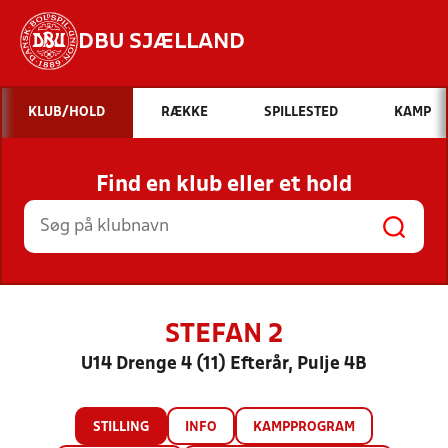
DBU SJÆLLAND
Hvad vil du søge efter?
KLUB/HOLD
RÆKKE
SPILLESTED
KAMP
INDHOLD OG NYHEDER
Find en klub eller et hold
STILLINGER, RESULTATER, KLUBBER OG
HOLD
STEFAN 2
U14 Drenge 4 (11) Efterår, Pulje 4B
STILLING
INFO
KAMPPROGRAM