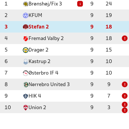
1
Brønshøj/Fix 3
9
24
i
2
KFUM
9
19
3
Stefan 2
9
18
4
Fremad Valby 2
9
18
!
5
Dragør 2
9
15
6
Kastrup 2
9
10
7
Østerbro IF 4
9
10
8
Nørrebro United 3
9
9
!
9
HIK 4
9
7
!
!
10
Union 2
9
3
!