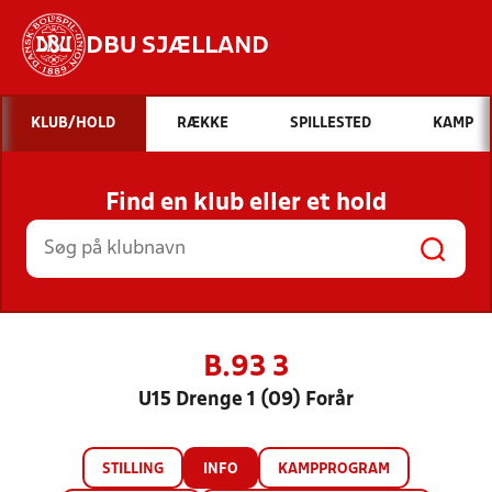
DBU SJÆLLAND
Hvad vil du søge efter?
KLUB/HOLD
RÆKKE
SPILLESTED
KAMP
INDHOLD OG NYHEDER
Find en klub eller et hold
STILLINGER, RESULTATER, KLUBBER OG
HOLD
B.93 3
U15 Drenge 1 (09) Forår
STILLING
INFO
KAMPPROGRAM