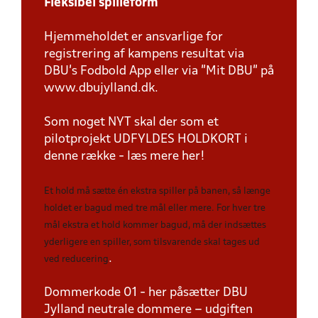
Fleksibel spilleform
Hjemmeholdet er ansvarlige for
registrering af kampens resultat via
DBU’s Fodbold App eller via ”Mit DBU” på
www.dbujylland.dk.
Som noget NYT skal der som et
pilotprojekt UDFYLDES HOLDKORT i
denne række - læs mere her!
Et hold må sætte én ekstra spiller på banen, så længe
holdet er bagud med tre mål eller mere. For hver tre
mål ekstra et hold kommer bagud, må der indsættes
yderligere en spiller, som tilsvarende skal tages ud
.
ved reducering
Dommerkode 01 - her påsætter DBU
Jylland neutrale dommere – udgiften