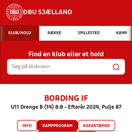
DBU SJÆLLAND
Hvad vil du søge efter?
KLUB/HOLD
RÆKKE
SPILLESTED
KAMP
INDHOLD OG NYHEDER
Find en klub eller et hold
STILLINGER, RESULTATER, KLUBBER OG
HOLD
BORDING IF
U11 Drenge B (14) 8:8 - Efterår 2024, Pulje 87
INFO
KAMPPROGRAM
KARANTÆNER