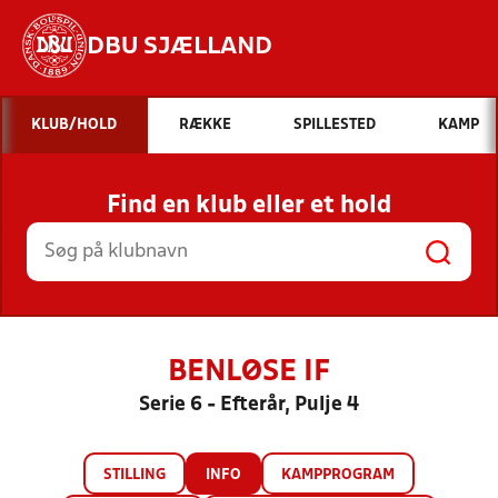
DBU SJÆLLAND
Hvad vil du søge efter?
KLUB/HOLD
RÆKKE
SPILLESTED
KAMP
INDHOLD OG NYHEDER
Find en klub eller et hold
STILLINGER, RESULTATER, KLUBBER OG
HOLD
BENLØSE IF
Serie 6 - Efterår, Pulje 4
STILLING
INFO
KAMPPROGRAM