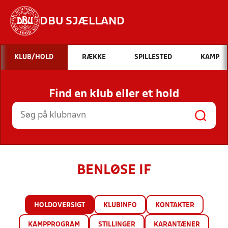
DBU SJÆLLAND
Hvad vil du søge efter?
KLUB/HOLD
RÆKKE
SPILLESTED
KAMP
INDHOLD OG NYHEDER
Find en klub eller et hold
STILLINGER, RESULTATER, KLUBBER OG
HOLD
BENLØSE IF
HOLDOVERSIGT
KLUBINFO
KONTAKTER
KAMPPROGRAM
STILLINGER
KARANTÆNER