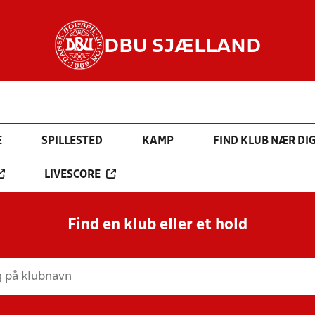
DBU SJÆLLAND
E
SPILLESTED
KAMP
FIND KLUB NÆR DI
LIVESCORE
Find en klub eller et hold