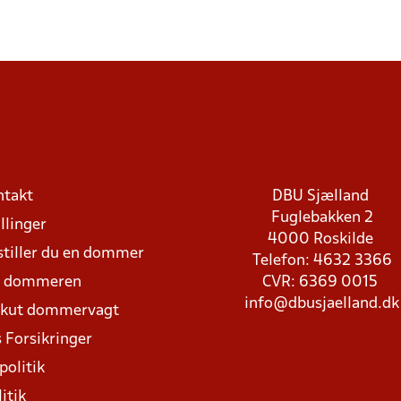
ntakt
DBU Sjælland
Fuglebakken 2
llinger
4000 Roskilde
stiller du en dommer
Telefon: 4632 3366
d dommeren
CVR: 6369 0015
info@dbusjaelland.dk
Akut dommervagt
 Forsikringer
politik
itik