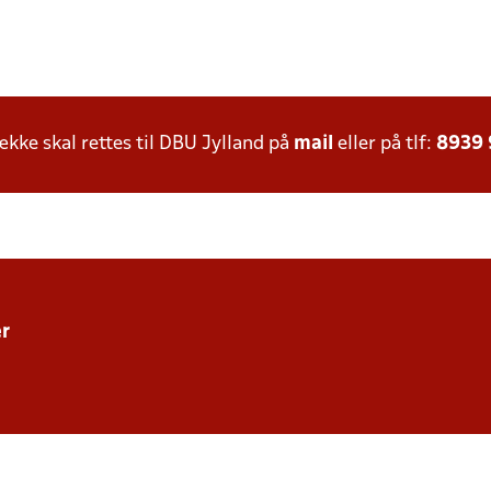
ke skal rettes til DBU Jylland på
mail
eller på tlf:
8939
r