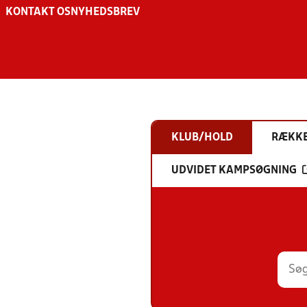
KONTAKT OS
NYHEDSBREV
KLUB/HOLD
RÆKK
UDVIDET KAMPSØGNING