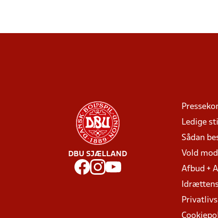
Presseko
Ledige sti
Sådan be
Vold mo
DBU SJÆLLAND
Afbud + 
Idrættens
Privatlivs
Cookiepol