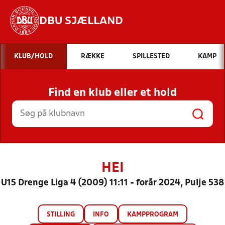
DBU SJÆLLAND
Hvad vil du søge efter?
KLUB/HOLD
RÆKKE
SPILLESTED
KAMP
INDHOLD OG NYHEDER
Find en klub eller et hold
STILLINGER, RESULTATER, KLUBBER OG
HOLD
HEI
U15 Drenge Liga 4 (2009) 11:11 - forår 2024, Pulje 538
STILLING
INFO
KAMPPROGRAM