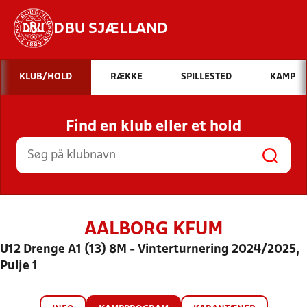
DBU SJÆLLAND
Hvad vil du søge efter?
KLUB/HOLD
RÆKKE
SPILLESTED
KAMP
INDHOLD OG NYHEDER
Find en klub eller et hold
STILLINGER, RESULTATER, KLUBBER OG
HOLD
AALBORG KFUM
U12 Drenge A1 (13) 8M - Vinterturnering 2024/2025,
Pulje 1