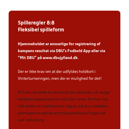
Spilleregler 8:8
Fleksibel spilleform
Hjemmeholdet er ansvarlige for registrering af
kampens resultat via DBU’s Fodbold App
eller via
”Mit DBU” på
www.dbujylland.dk
.
Der er ikke krav om at der udfyldes holdkort i
Vinterturneringen, men der er mulighed for det!
Et hold må sætte én ekstra spiller på banen, så længe
holdet er bagud med tre mål eller mere. For hver tre
mål ekstra et hold kommer bagud, må der indsættes
yderligere en spiller, som tilsvarende skal tages ud
ved reducering