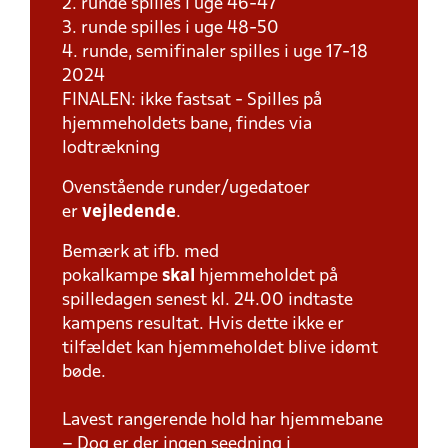
2. runde spilles i uge 46-47
3. runde spilles i uge 48-50
4. runde, semifinaler spilles i uge 17-18
2024
FINALEN: ikke fastsat - Spilles på
hjemmeholdets bane, findes via
lodtrækning
Ovenstående runder/ugedatoer
er
vejledende
.
Bemærk at ifb. med
pokalkampe
skal
hjemmeholdet på
spilledagen senest kl. 24.00 indtaste
kampens resultat. Hvis dette ikke er
tilfældet kan hjemmeholdet blive idømt
bøde.
Lavest rangerende hold har hjemmebane
– Dog er der ingen seedning i