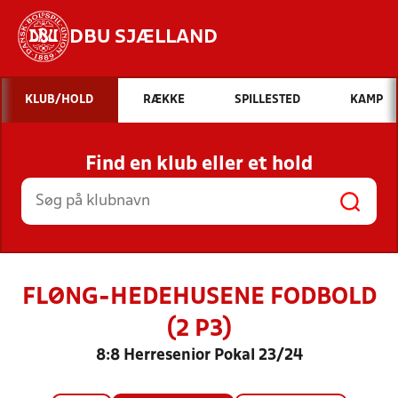
DBU SJÆLLAND
Hvad vil du søge efter?
KLUB/HOLD
RÆKKE
SPILLESTED
KAMP
INDHOLD OG NYHEDER
Find en klub eller et hold
STILLINGER, RESULTATER, KLUBBER OG
HOLD
FLØNG-HEDEHUSENE FODBOLD
(2 P3)
8:8 Herresenior Pokal 23/24