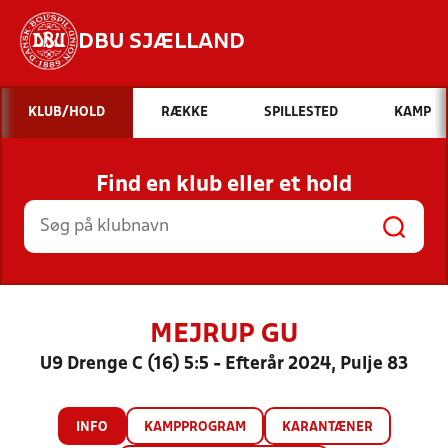
DBU SJÆLLAND
Hvad vil du søge efter?
KLUB/HOLD
RÆKKE
SPILLESTED
KAMP
INDHOLD OG NYHEDER
Find en klub eller et hold
STILLINGER, RESULTATER, KLUBBER OG
HOLD
MEJRUP GU
U9 Drenge C (16) 5:5 - Efterår 2024, Pulje 83
INFO
KAMPPROGRAM
KARANTÆNER