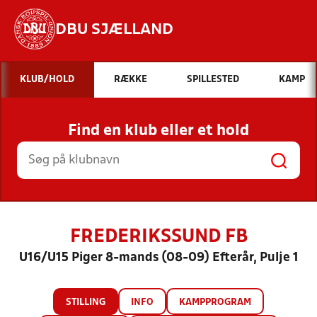
DBU SJÆLLAND
Hvad vil du søge efter?
KLUB/HOLD
RÆKKE
SPILLESTED
KAMP
INDHOLD OG NYHEDER
Find en klub eller et hold
STILLINGER, RESULTATER, KLUBBER OG
HOLD
FREDERIKSSUND FB
U16/U15 Piger 8-mands (08-09) Efterår, Pulje 1
STILLING
INFO
KAMPPROGRAM