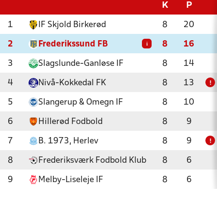
K
P
1
IF Skjold Birkerød
8
20
2
Frederikssund FB
8
16
i
3
Slagslunde-Ganløse IF
8
14
4
Nivå-Kokkedal FK
8
13
!
5
Slangerup & Omegn IF
8
10
6
Hillerød Fodbold
8
9
7
B. 1973, Herlev
8
9
!
8
Frederiksværk Fodbold Klub
8
6
9
Melby-Liseleje IF
8
6