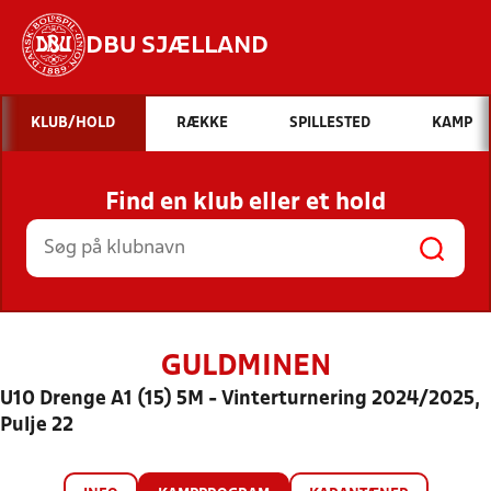
DBU SJÆLLAND
Hvad vil du søge efter?
KLUB/HOLD
RÆKKE
SPILLESTED
KAMP
INDHOLD OG NYHEDER
Find en klub eller et hold
STILLINGER, RESULTATER, KLUBBER OG
HOLD
GULDMINEN
U10 Drenge A1 (15) 5M - Vinterturnering 2024/2025,
Pulje 22