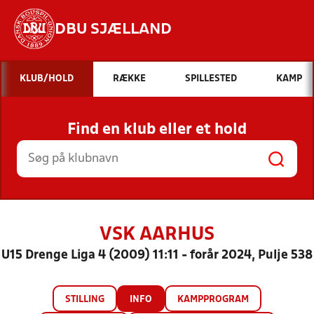
DBU SJÆLLAND
Hvad vil du søge efter?
KLUB/HOLD
RÆKKE
SPILLESTED
KAMP
INDHOLD OG NYHEDER
Find en klub eller et hold
STILLINGER, RESULTATER, KLUBBER OG
HOLD
VSK AARHUS
U15 Drenge Liga 4 (2009) 11:11 - forår 2024, Pulje 538
STILLING
INFO
KAMPPROGRAM