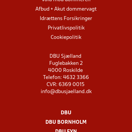
Afbud + Akut dommervagt
Idrættens Forsikringer
Privatlivspolitik
Cookiepolitik
DBU Sjælland
Fuglebakken 2
4000 Roskilde
Telefon: 4632 3366
CVR: 6369 0015
info@dbusjaelland.dk
DBU
DBU BORNHOLM
DBU FYN