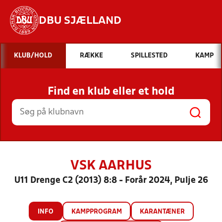
DBU SJÆLLAND
Hvad vil du søge efter?
KLUB/HOLD
RÆKKE
SPILLESTED
KAMP
INDHOLD OG NYHEDER
Find en klub eller et hold
STILLINGER, RESULTATER, KLUBBER OG
HOLD
VSK AARHUS
U11 Drenge C2 (2013) 8:8 - Forår 2024, Pulje 26
INFO
KAMPPROGRAM
KARANTÆNER