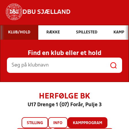
DBU SJÆLLAND
Hvad vil du søge efter?
KLUB/HOLD
RÆKKE
SPILLESTED
KAMP
INDHOLD OG NYHEDER
Find en klub eller et hold
STILLINGER, RESULTATER, KLUBBER OG
HOLD
HERFØLGE BK
U17 Drenge 1 (07) Forår, Pulje 3
STILLING
INFO
KAMPPROGRAM