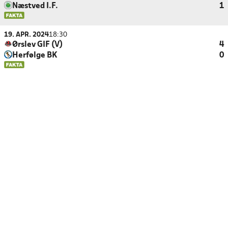
Næstved I.F.
1
19. APR. 2024
18:30
Ørslev GIF (V)
4
Herfølge BK
0