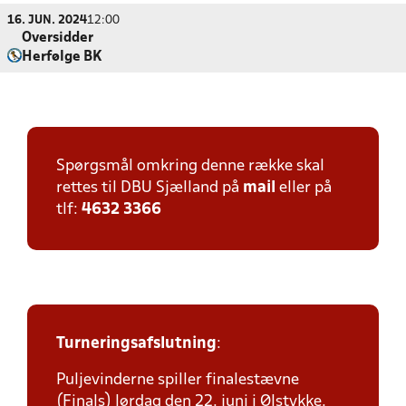
16. JUN. 2024
12:00
Oversidder
Herfølge BK
Spørgsmål omkring denne række skal
rettes til DBU Sjælland på
mail
eller på
tlf:
4632 3366
Turneringsafslutning
:
Puljevinderne spiller finalestævne
(Finals) lørdag den 22. juni i Ølstykke.