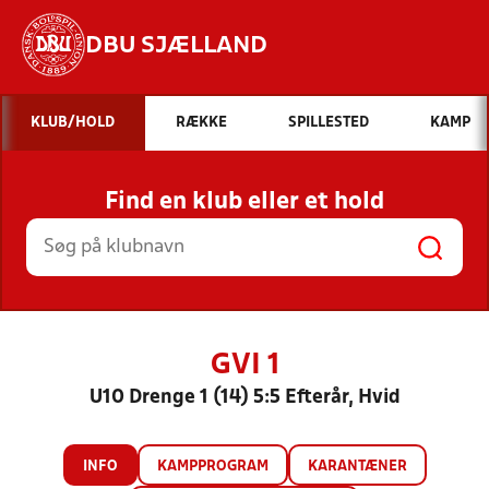
DBU SJÆLLAND
Hvad vil du søge efter?
KLUB/HOLD
RÆKKE
SPILLESTED
KAMP
INDHOLD OG NYHEDER
Find en klub eller et hold
STILLINGER, RESULTATER, KLUBBER OG
HOLD
GVI 1
U10 Drenge 1 (14) 5:5 Efterår, Hvid
INFO
KAMPPROGRAM
KARANTÆNER