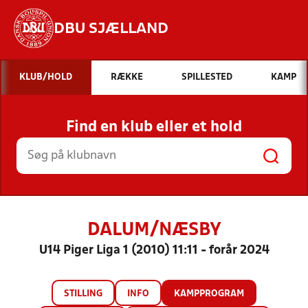
DBU SJÆLLAND
Hvad vil du søge efter?
KLUB/HOLD
RÆKKE
SPILLESTED
KAMP
INDHOLD OG NYHEDER
Find en klub eller et hold
STILLINGER, RESULTATER, KLUBBER OG
HOLD
DALUM/NÆSBY
U14 Piger Liga 1 (2010) 11:11 - forår 2024
STILLING
INFO
KAMPPROGRAM