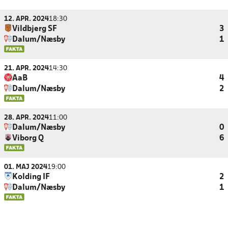
12. APR. 2024
18:30
Vildbjerg SF
3
Dalum/Næsby
1
21. APR. 2024
14:30
AaB
4
Dalum/Næsby
2
28. APR. 2024
11:00
Dalum/Næsby
0
Viborg Q
6
01. MAJ 2024
19:00
Kolding IF
2
Dalum/Næsby
1