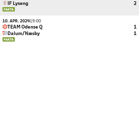
IF Lyseng
2
10. APR. 2024
19:00
TEAM Odense Q
1
Dalum/Næsby
1