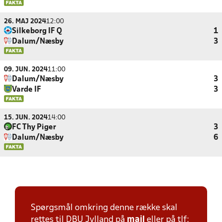
26. MAJ 2024
12:00
Silkeborg IF Q
1
Dalum/Næsby
3
09. JUN. 2024
11:00
Dalum/Næsby
3
Varde IF
3
15. JUN. 2024
14:00
FC Thy Piger
3
Dalum/Næsby
6
Spørgsmål omkring denne række skal
rettes til DBU Jylland på
mail
eller på tlf: