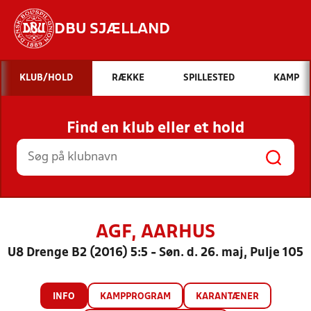
DBU SJÆLLAND
Hvad vil du søge efter?
KLUB/HOLD
RÆKKE
SPILLESTED
KAMP
INDHOLD OG NYHEDER
Find en klub eller et hold
STILLINGER, RESULTATER, KLUBBER OG
HOLD
AGF, AARHUS
U8 Drenge B2 (2016) 5:5 - Søn. d. 26. maj, Pulje 105
INFO
KAMPPROGRAM
KARANTÆNER