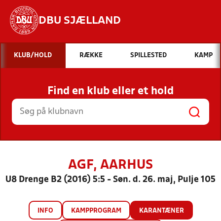
DBU SJÆLLAND
Hvad vil du søge efter?
KLUB/HOLD
RÆKKE
SPILLESTED
KAMP
INDHOLD OG NYHEDER
Find en klub eller et hold
STILLINGER, RESULTATER, KLUBBER OG
HOLD
AGF, AARHUS
U8 Drenge B2 (2016) 5:5 - Søn. d. 26. maj, Pulje 105
INFO
KAMPPROGRAM
KARANTÆNER