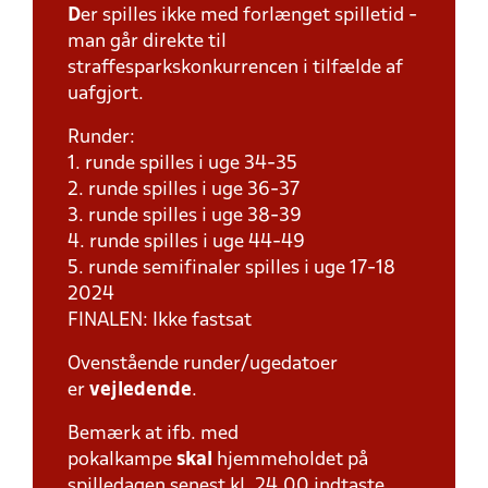
D
er spilles ikke med forlænget spilletid -
man går direkte til
straffesparkskonkurrencen i tilfælde af
uafgjort.
Runder:
1. runde spilles i uge 34-35
2. runde spilles i uge 36-37
3. runde spilles i uge 38-39
4. runde spilles i uge 44-49
5. runde semifinaler spilles i uge 17-18
2024
FINALEN: Ikke fastsat
Ovenstående runder/ugedatoer
er
vejledende
.
Bemærk at ifb. med
pokalkampe
skal
hjemmeholdet på
spilledagen senest kl. 24.00 indtaste