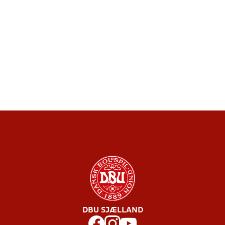
DBU SJÆLLAND