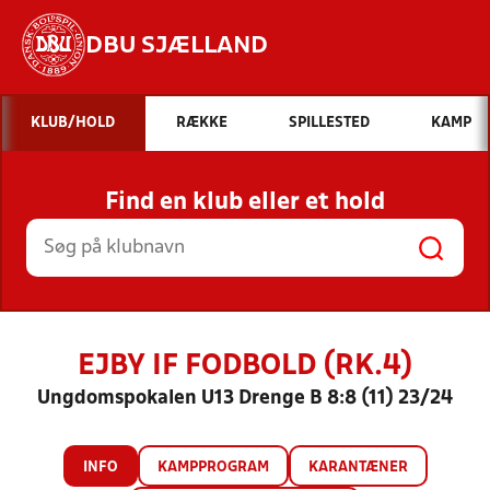
DBU SJÆLLAND
Hvad vil du søge efter?
KLUB/HOLD
RÆKKE
SPILLESTED
KAMP
INDHOLD OG NYHEDER
Find en klub eller et hold
STILLINGER, RESULTATER, KLUBBER OG
HOLD
EJBY IF FODBOLD (RK.4)
Ungdomspokalen U13 Drenge B 8:8 (11) 23/24
INFO
KAMPPROGRAM
KARANTÆNER