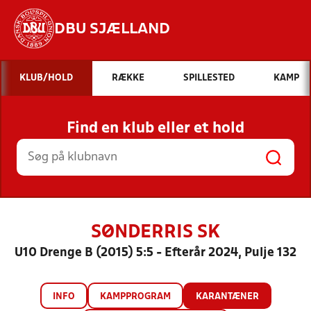
DBU SJÆLLAND
Hvad vil du søge efter?
KLUB/HOLD
RÆKKE
SPILLESTED
KAMP
INDHOLD OG NYHEDER
Find en klub eller et hold
STILLINGER, RESULTATER, KLUBBER OG
HOLD
SØNDERRIS SK
U10 Drenge B (2015) 5:5 - Efterår 2024, Pulje 132
INFO
KAMPPROGRAM
KARANTÆNER