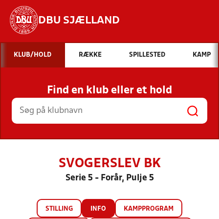
DBU SJÆLLAND
Hvad vil du søge efter?
KLUB/HOLD
RÆKKE
SPILLESTED
KAMP
INDHOLD OG NYHEDER
Find en klub eller et hold
STILLINGER, RESULTATER, KLUBBER OG
HOLD
SVOGERSLEV BK
Serie 5 - Forår, Pulje 5
STILLING
INFO
KAMPPROGRAM