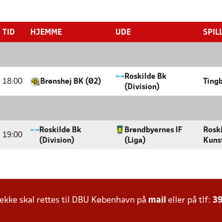
TID
HJEMME
UDE
SPIL
Roskilde Bk
18:00
Brønshøj BK (Ø2)
Tingb
(Division)
Roskilde Bk
Brøndbyernes IF
Rosk
19:00
(Division)
(Liga)
Kuns
kke skal rettes til DBU København på
mail
eller på tlf:
39