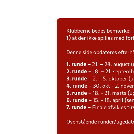
Klubberne bedes bemærke:
1)
at der ikke spilles med for
Denne side opdateres efterh
1. runde
– 21. – 24. august 
2. runde
– 18. – 21. septemb
3. runde
– 2. – 5. oktober (
4. runde
– 30. okt - 2. nov
5. runde
– 18. - 21. marts (u
6. runde
– 15. - 18. april (s
7. runde
– Finale afvikles tir
Ovenstående runder/ugedat