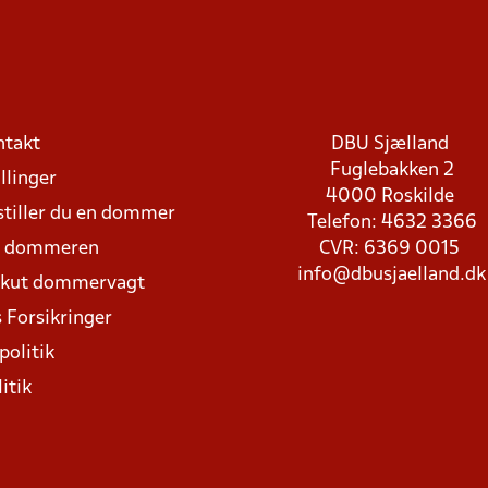
ntakt
DBU Sjælland
Fuglebakken 2
llinger
4000 Roskilde
stiller du en dommer
Telefon: 4632 3366
d dommeren
CVR: 6369 0015
info@dbusjaelland.dk
Akut dommervagt
 Forsikringer
politik
itik