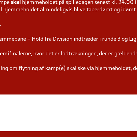
ampe
skal
hjemmeholdet på spilledagen senest kl. 24.00 i
 vil hjemmeholdet almindeligvis blive taberdømt og idømt
.
emmebane – Hold fra Division indtræder i runde 3 og Lig
semifinalerne, hvor det er lodtrækningen, der er gældend
g om flytning af kamp(e) skal ske via hjemmeholdet, der