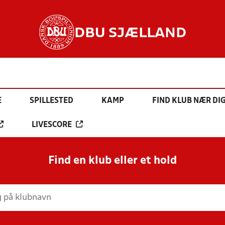
DBU SJÆLLAND
E
SPILLESTED
KAMP
FIND KLUB NÆR DI
LIVESCORE
Find en klub eller et hold