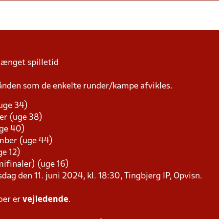
længet spilletid
ånden som de enkelte runder/kampe afvikles.
(uge 34)
er (uge 38)
uge 40)
ember (uge 44)
ge 12)
emifinaler) (uge 16)
sdag den 11. juni 2024, kl. 18:30, Tingbjerg IP, Opvisn.
oer er
vejledende
.