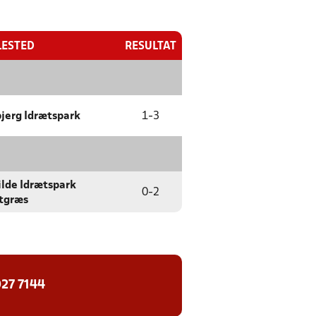
LESTED
RESULTAT
jerg Idrætspark
1
-
3
ilde Idrætspark
0
-
2
tgræs
27 7144