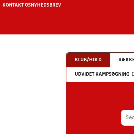
KONTAKT OS
NYHEDSBREV
KLUB/HOLD
RÆKK
UDVIDET KAMPSØGNING