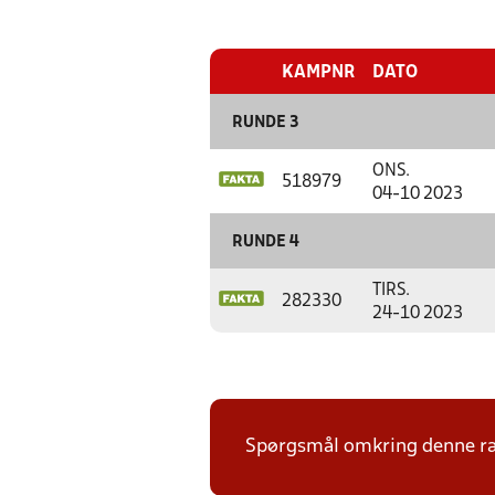
KAMPNR
DATO
RUNDE 3
ONS.
518979
04-10 2023
RUNDE 4
TIRS.
282330
24-10 2023
Spørgsmål omkring denne ræ