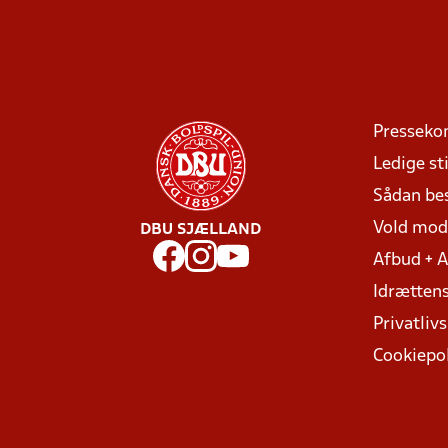
Presseko
Ledige sti
Sådan be
Vold mo
DBU SJÆLLAND
Afbud + 
Idrættens
Privatlivs
Cookiepol