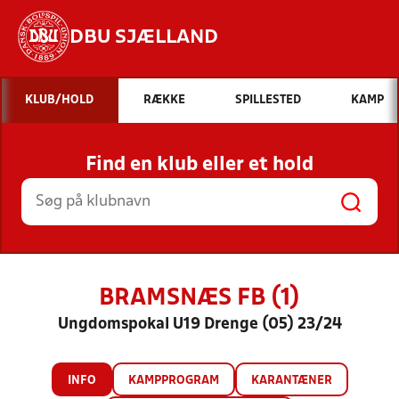
DBU SJÆLLAND
Hvad vil du søge efter?
KLUB/HOLD
RÆKKE
SPILLESTED
KAMP
INDHOLD OG NYHEDER
Find en klub eller et hold
STILLINGER, RESULTATER, KLUBBER OG
HOLD
BRAMSNÆS FB (1)
Ungdomspokal U19 Drenge (05) 23/24
INFO
KAMPPROGRAM
KARANTÆNER